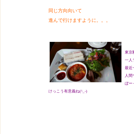
同じ方向向いて
進んで行けますように。。。
東京
一人ラ
最近
人間
ぼー
けっこう有意義ね(^_-)