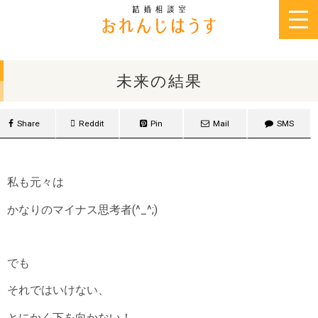
2016年7月5日
未来の結果
Share
Reddit
Pin
Mail
SMS
私も元々は
かなりの
マイナス思考者(^_^;)
でも
それではいけない、
とにかく下を向かない！