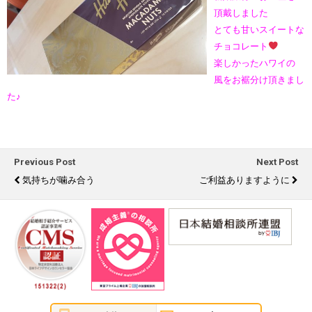
頂戴しました
とても甘いスイートな
チョコレート
楽しかったハワイの
風をお裾分け頂きまし
た♪
Previous Post
Next Post
気持ちが噛み合う
ご利益ありますように