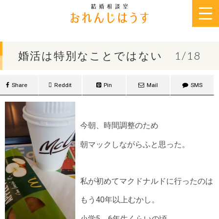
2018年1月18日
婚活は特別なことではない 1/18
Share
Reddit
Pin
Mail
SMS
今朝、時間調整のため
朝マックしながらふと思った。
私が初めてマクドナルドに行ったのは
もう40年以上むかし。
小学5、6年生くらいの頃。