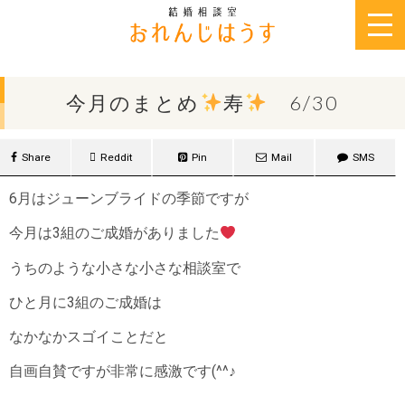
2019年6月30日
今月のまとめ
寿
6/30
Share
Reddit
Pin
Mail
SMS
6月はジューンブライドの季節ですが
今月は3組のご成婚がありました
うちのような小さな小さな相談室で
ひと月に3組のご成婚は
なかなかスゴイことだと
自画自賛ですが非常に感激です(^^♪