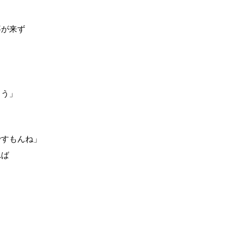
事が来ず
ょう」
ですもんね」
れば