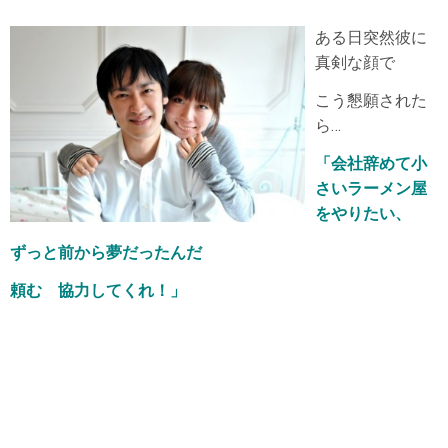
ある日突然彼に
真剣な顔で
こう懇願された
ら…
「会社辞
めて小
さいラーメン屋
をやりたい、
ずっと前から夢だったんだ
頼む 協力してくれ！」