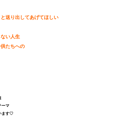
 と送り出してあげてほしい
も
らない人生
子供たちへの
は
テーマ
います♡