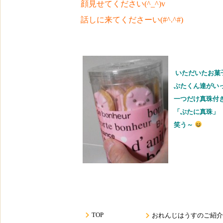
顔見せてください(^_^)v
話しに来てくださーい(#^.^#)
いただいたお菓
ぶたくん達がい
一つだけ真珠付
「ぶたに真珠」
笑う～
TOP
おれんじはうすのご紹介