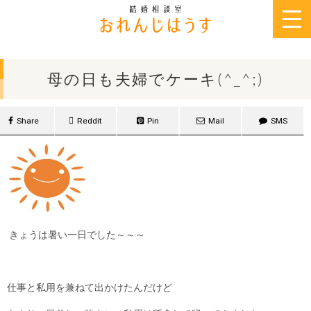
2013年5月12日
母の日も夫婦でケーキ(^_^;)
Share
Reddit
Pin
Mail
SMS
きょうは暑い一日でした～～～
仕事と私用を兼ねて
出かけたんだけど