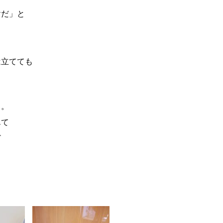
ヤだ」と
は立てても
り。
んて
ど