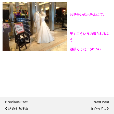
お見合いのホテルにて。
早くこういうの着られるよ
う
頑張ろうねー(#^.^#)
Previous Post
Next Post
結婚する理由
女心って…