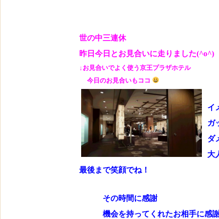
世の中三連休
昨日今日とお見合いに走りました(^o^)
↓お見合いでよく使う京王プラザホテル
今日のお見合いもココ
イ
ガ
ダ
大
最後まで笑顔でね！
その時間に感謝
機会を持ってくれたお相手に感謝