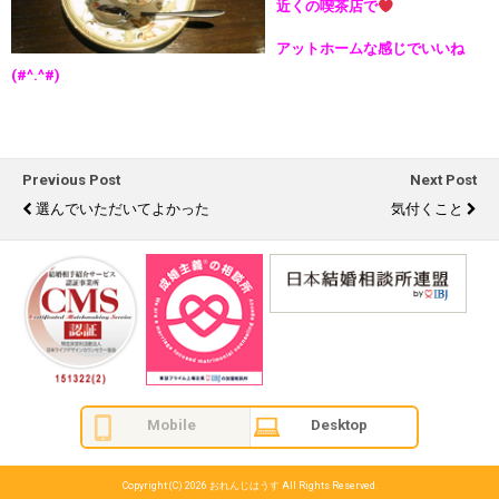
近くの喫茶店で
アットホームな感じでいいね
(#^.^#)
Previous Post
Next Post
選んでいただいてよかった
気付くこと
Mobile
Desktop
Copyright (C) 2026
おれんじはうす
All Rights Reserved.